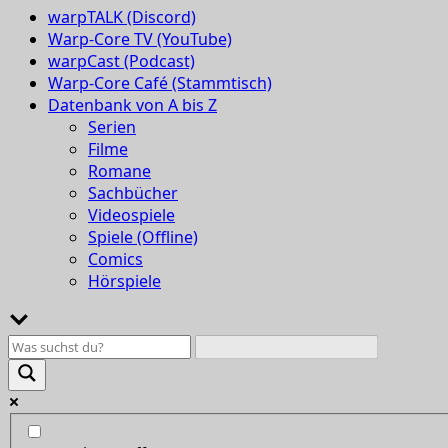
warpTALK (Discord)
Warp-Core TV (YouTube)
warpCast (Podcast)
Warp-Core Café (Stammtisch)
Datenbank von A bis Z
Serien
Filme
Romane
Sachbücher
Videospiele
Spiele (Offline)
Comics
Hörspiele