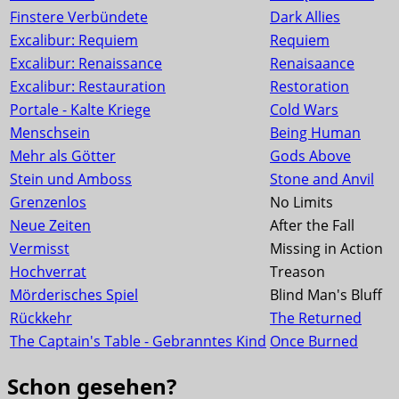
Finstere Verbündete
Dark Allies
Excalibur: Requiem
Requiem
Excalibur: Renaissance
Renaisaance
Excalibur: Restauration
Restoration
Portale - Kalte Kriege
Cold Wars
Menschsein
Being Human
Mehr als Götter
Gods Above
Stein und Amboss
Stone and Anvil
Grenzenlos
No Limits
Neue Zeiten
After the Fall
Vermisst
Missing in Action
Hochverrat
Treason
Mörderisches Spiel
Blind Man's Bluff
Rückkehr
The Returned
The Captain's Table - Gebranntes Kind
Once Burned
Schon gesehen?