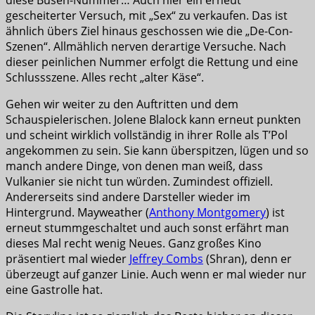
diese Busen-Nummer… Auch hier ein erneut
gescheiterter Versuch, mit „Sex“ zu verkaufen. Das ist
ähnlich übers Ziel hinaus geschossen wie die „De-Con-
Szenen“. Allmählich nerven derartige Versuche. Nach
dieser peinlichen Nummer erfolgt die Rettung und eine
Schlussszene. Alles recht „alter Käse“.
Gehen wir weiter zu den Auftritten und dem
Schauspielerischen. Jolene Blalock kann erneut punkten
und scheint wirklich vollständig in ihrer Rolle als T’Pol
angekommen zu sein. Sie kann überspitzen, lügen und so
manch andere Dinge, von denen man weiß, dass
Vulkanier sie nicht tun würden. Zumindest offiziell.
Andererseits sind andere Darsteller wieder im
Hintergrund. Mayweather (
Anthony Montgomery
) ist
erneut stummgeschaltet und auch sonst erfährt man
dieses Mal recht wenig Neues. Ganz großes Kino
präsentiert mal wieder
Jeffrey Combs
(Shran), denn er
überzeugt auf ganzer Linie. Auch wenn er mal wieder nur
eine Gastrolle hat.