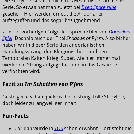
Die Storyline ist so ziemlich das Beste bisher an dieser
Serie. So etwas hat man zuletzt bei
Deep Space Nine
gesehen. Hier werden erneut die Andorianer
aufgegriffen und das sogar bezugnehmend
zu einer vorherigen Folge. Ich spreche hier von
Doppeltes
Spiel
. Deshalb auch der Titel
Shadows of P’Jem
. Also bisher
haben wir in dieser Serie den andorianischen
Handlungsstrang, den Klingonischen- und den
Temporalen Kalten Krieg. Super, wie hier immer mal
wieder ein Strang aufgegriffen und in das Gesamte
verflochten wird.
Fazit zu
Im Schatten von P’Jem
Gesteigerte schauspielerische Leistung, tolle Storyline,
doch leider zu langweiliger Inhalt.
Fun-Facts
Coridan wurde in
TOS
schon erwähnt. Dort steht die