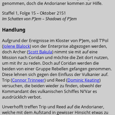
genommen, doch die Andorianer kommen zur Hilfe.
Staffel 1, Folge 15 – Oktober 2151
Im Schatten von P’Jem – Shadows of P’Jem
Handlung
Aufgrund der Ereignisse im Kloster von P’Jem, soll T’Pol
(
Jolene Blalock
) von der Enterprise abgezogen werden,
doch Archer (
Scott Bakula
) nimmt sie mit auf eine
Mission nach Coridan und möchte die Zeit dort nutzen,
um mit ihr zu reden. Doch auf Coridan werden die
beiden von einer Gruppe Rebellen gefangen genommen.
Diese lehnen sich gegen den Einfluss der Vulkanier auf.
Trip (
Connor Trinneer
) und Reed (
Dominic Keating
)
versuchen, die beiden wieder zu finden, obwohl der
Kommandant des vulkanischen Schiffes Ni’Var es
ausdrücklich verbot.
Unverhofft treffen Trip und Reed auf die Andorianer,
welche mit dem Aufstand in gewisser Hinsicht etwas zu