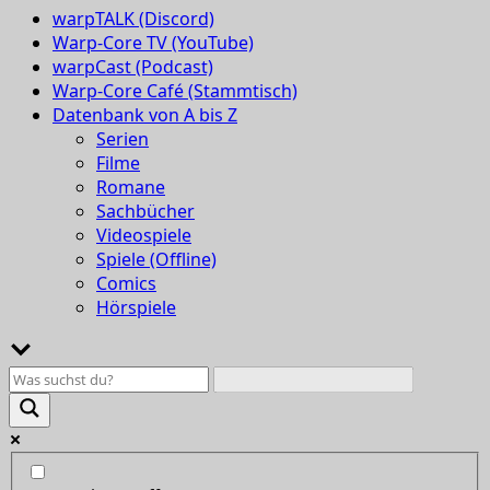
warpTALK (Discord)
Warp-Core TV (YouTube)
warpCast (Podcast)
Warp-Core Café (Stammtisch)
Datenbank von A bis Z
Serien
Filme
Romane
Sachbücher
Videospiele
Spiele (Offline)
Comics
Hörspiele