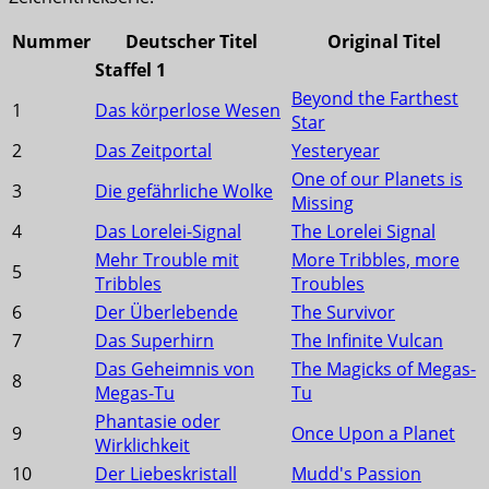
Nummer
Deutscher Titel
Original Titel
Staffel 1
Beyond the Farthest
1
Das körperlose Wesen
Star
2
Das Zeitportal
Yesteryear
One of our Planets is
3
Die gefährliche Wolke
Missing
4
Das Lorelei-Signal
The Lorelei Signal
Mehr Trouble mit
More Tribbles, more
5
Tribbles
Troubles
6
Der Überlebende
The Survivor
7
Das Superhirn
The Infinite Vulcan
Das Geheimnis von
The Magicks of Megas-
8
Megas-Tu
Tu
Phantasie oder
9
Once Upon a Planet
Wirklichkeit
10
Der Liebeskristall
Mudd's Passion