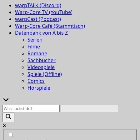
warpTALK (Discord)
Warp-Core TV (YouTube)
warpCast (Podcast)
Warp-Core Café (Stammtisch)
Datenbank von A bis Z
Serien
Filme
Romane
Sachbücher
Videospiele
Spiele (Offline)
Comics
Hörspiele