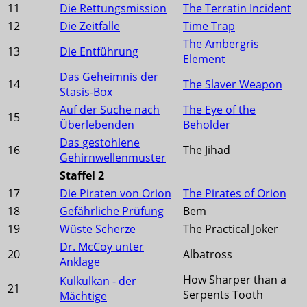
11
Die Rettungsmission
The Terratin Incident
12
Die Zeitfalle
Time Trap
The Ambergris
13
Die Entführung
Element
Das Geheimnis der
14
The Slaver Weapon
Stasis-Box
Auf der Suche nach
The Eye of the
15
Überlebenden
Beholder
Das gestohlene
16
The Jihad
Gehirnwellenmuster
Staffel 2
17
Die Piraten von Orion
The Pirates of Orion
18
Gefährliche Prüfung
Bem
19
Wüste Scherze
The Practical Joker
Dr. McCoy unter
20
Albatross
Anklage
How Sharper than a
Kulkulkan - der
21
Serpents Tooth
Mächtige