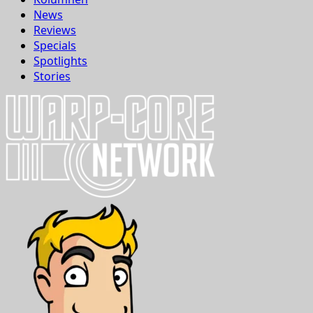
News
Reviews
Specials
Spotlights
Stories