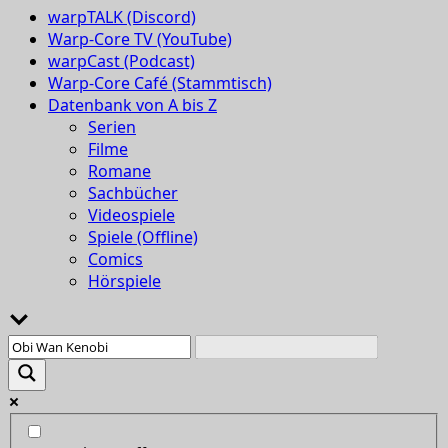
warpTALK (Discord)
Warp-Core TV (YouTube)
warpCast (Podcast)
Warp-Core Café (Stammtisch)
Datenbank von A bis Z
Serien
Filme
Romane
Sachbücher
Videospiele
Spiele (Offline)
Comics
Hörspiele