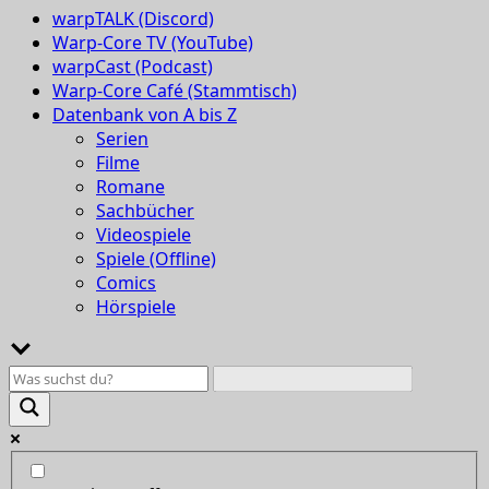
warpTALK (Discord)
Warp-Core TV (YouTube)
warpCast (Podcast)
Warp-Core Café (Stammtisch)
Datenbank von A bis Z
Serien
Filme
Romane
Sachbücher
Videospiele
Spiele (Offline)
Comics
Hörspiele