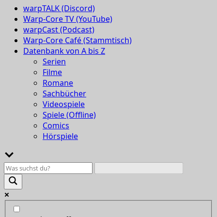
warpTALK (Discord)
Warp-Core TV (YouTube)
warpCast (Podcast)
Warp-Core Café (Stammtisch)
Datenbank von A bis Z
Serien
Filme
Romane
Sachbücher
Videospiele
Spiele (Offline)
Comics
Hörspiele