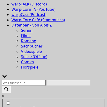
warpTALK (Discord)
Warp-Core TV (YouTube)
warpCast (Podcast)
Warp-Core Café (Stammtisch)
Datenbank von A bis Z
Serien
Filme
Romane
Sachbücher
Videospiele
Spiele (Offline)
Comics
Hörspiele