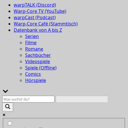
warpTALK (Discord)
Warp-Core TV (YouTube)
warpCast (Podcast)
Warp-Core Café (Stammtisch)
Datenbank von A bis Z
Serien
Filme
Romane
Sachbücher
Videospiele
Spiele (Offline)
Comics
Hörspiele