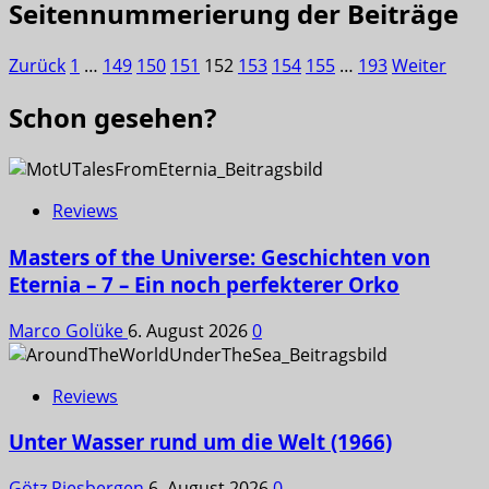
Seitennummerierung der Beiträge
Zurück
1
…
149
150
151
152
153
154
155
…
193
Weiter
Schon gesehen?
Reviews
Masters of the Universe: Geschichten von
Eternia – 7 – Ein noch perfekterer Orko
Marco Golüke
6. August 2026
0
Reviews
Unter Wasser rund um die Welt (1966)
Götz Piesbergen
6. August 2026
0