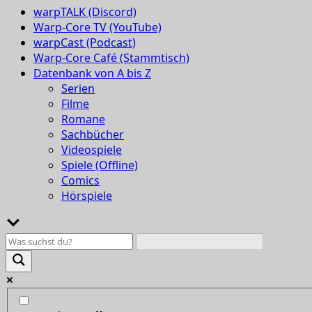
warpTALK (Discord)
Warp-Core TV (YouTube)
warpCast (Podcast)
Warp-Core Café (Stammtisch)
Datenbank von A bis Z
Serien
Filme
Romane
Sachbücher
Videospiele
Spiele (Offline)
Comics
Hörspiele