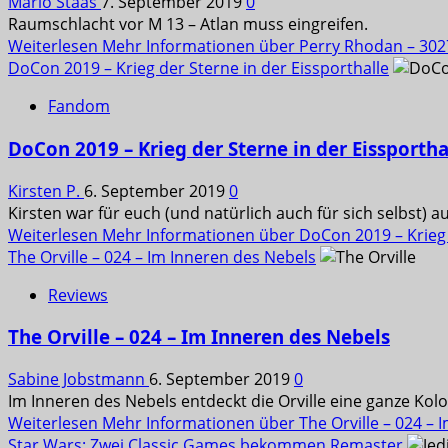
Mario Staas
7. September 2019
0
Raumschlacht vor M 13 – Atlan muss eingreifen.
Weiterlesen
Mehr Informationen über Perry Rhodan – 302
DoCon 2019 – Krieg der Sterne in der Eissporthalle
Fandom
DoCon 2019 – Krieg der Sterne in der Eissportha
Kirsten P.
6. September 2019
0
Kirsten war für euch (und natürlich auch für sich selbst) a
Weiterlesen
Mehr Informationen über DoCon 2019 – Krieg d
The Orville – 024 – Im Inneren des Nebels
Reviews
The Orville – 024 – Im Inneren des Nebels
Sabine Jobstmann
6. September 2019
0
Im Inneren des Nebels entdeckt die Orville eine ganze Kolo
Weiterlesen
Mehr Informationen über The Orville – 024 – 
Star Wars: Zwei Classic Games bekommen Remaster