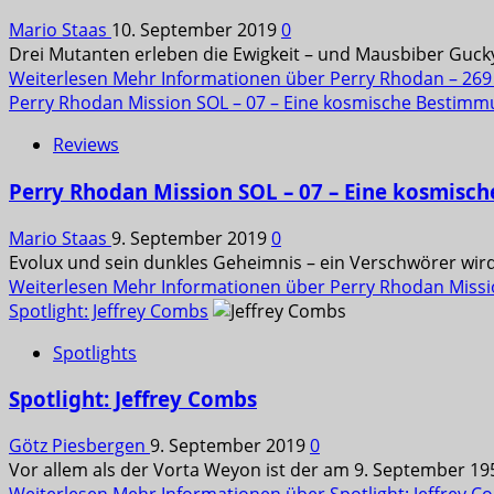
Mario Staas
10. September 2019
0
Drei Mutanten erleben die Ewigkeit – und Mausbiber Gucky
Weiterlesen
Mehr Informationen über Perry Rhodan – 269 –
Perry Rhodan Mission SOL – 07 – Eine kosmische Bestimm
Reviews
Perry Rhodan Mission SOL – 07 – Eine kosmisc
Mario Staas
9. September 2019
0
Evolux und sein dunkles Geheimnis – ein Verschwörer wir
Weiterlesen
Mehr Informationen über Perry Rhodan Missi
Spotlight: Jeffrey Combs
Spotlights
Spotlight: Jeffrey Combs
Götz Piesbergen
9. September 2019
0
Vor allem als der Vorta Weyon ist der am 9. September 19