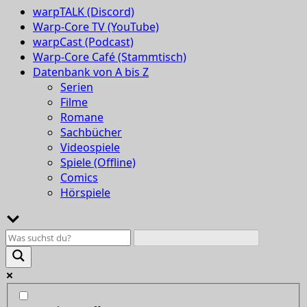
warpTALK (Discord)
Warp-Core TV (YouTube)
warpCast (Podcast)
Warp-Core Café (Stammtisch)
Datenbank von A bis Z
Serien
Filme
Romane
Sachbücher
Videospiele
Spiele (Offline)
Comics
Hörspiele