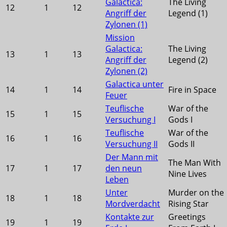
Galactica:
The Living
12
1
12
Angriff der
Legend (1)
Zylonen (1)
Mission
Galactica:
The Living
13
1
13
Angriff der
Legend (2)
Zylonen (2)
Galactica unter
14
1
14
Fire in Space
Feuer
Teuflische
War of the
15
1
15
Versuchung I
Gods I
Teuflische
War of the
16
1
16
Versuchung II
Gods II
Der Mann mit
The Man With
17
1
17
den neun
Nine Lives
Leben
Unter
Murder on the
18
1
18
Mordverdacht
Rising Star
Kontakte zur
Greetings
19
1
19