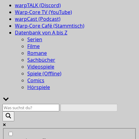
warpTALK (Discord)
Warp-Core TV (YouTube)
warpCast (Podcast)
Warp-Core Café (Stammtisch)
Datenbank von A bis Z
Serien
Filme
Romane
Sachbücher
Videospiele
Spiele (Offline)
Comics
Hörspiele