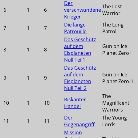
Der
The Lost
6
1
6
verschwundene
Warrior
Krieger
Die lange
The Long
7
1
7
Patrouille
Patrol
Das Geschütz
auf dem
Gun on Ice
8
1
8
Eisplaneten
Planet Zero I
Null Teil1
Das Geschütz
auf dem
Gun on Ice
9
1
9
Eisplaneten
Planet Zero II
Null Teil 2
The
Riskanter
10
1
10
Magnificent
Handel
Warriors
Der
The Young
11
1
11
Gegenangriff
Lords
Mission