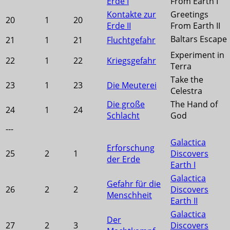
Erde I
From Earth I
Kontakte zur
Greetings
20
1
20
Erde II
From Earth II
Baltars Escape
21
1
21
Fluchtgefahr
Experiment in
22
1
22
Kriegsgefahr
Terra
Take the
23
1
23
Die Meuterei
Celestra
Die große
The Hand of
24
1
24
Schlacht
God
---
Galactica
Erforschung
25
2
1
Discovers
der Erde
Earth I
Galactica
Gefahr für die
26
2
2
Discovers
Menschheit
Earth II
Galactica
Der
27
2
3
Discovers