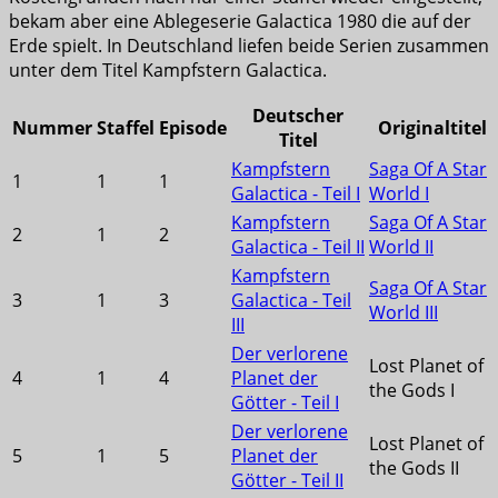
bekam aber eine Ablegeserie Galactica 1980 die auf der
Erde spielt. In Deutschland liefen beide Serien zusammen
unter dem Titel Kampfstern Galactica.
Deutscher
Nummer
Staffel
Episode
Originaltitel
Titel
Kampfstern
Saga Of A Star
1
1
1
Galactica - Teil I
World I
Kampfstern
Saga Of A Star
2
1
2
Galactica - Teil II
World II
Kampfstern
Saga Of A Star
3
1
3
Galactica - Teil
World III
III
Der verlorene
Lost Planet of
4
1
4
Planet der
the Gods I
Götter - Teil I
Der verlorene
Lost Planet of
5
1
5
Planet der
the Gods II
Götter - Teil II