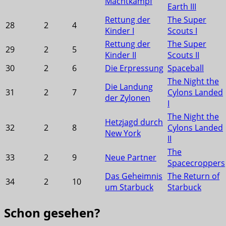
Machtkampf
Earth III
Rettung der
The Super
28
2
4
Kinder I
Scouts I
Rettung der
The Super
29
2
5
Kinder II
Scouts II
30
2
6
Die Erpressung
Spaceball
The Night the
Die Landung
31
2
7
Cylons Landed
der Zylonen
I
The Night the
Hetzjagd durch
32
2
8
Cylons Landed
New York
II
The
33
2
9
Neue Partner
Spacecroppers
Das Geheimnis
The Return of
34
2
10
um Starbuck
Starbuck
Schon gesehen?